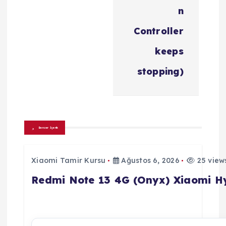
i
n
n
Controller
m
keeps
e
stopping)
s
i
Benzer İçerik
Xiaomi Tamir Kursu
Ağustos 6, 2026
25 view
Redmi Note 13 4G (Onyx) Xiaomi 