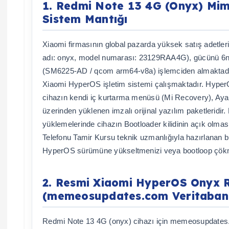
1. Redmi Note 13 4G (Onyx) Mi
Sistem Mantığı
Xiaomi firmasının global pazarda yüksek satış adetle
adı: onyx, model numarası: 23129RAA4G), gücünü 6
(SM6225-AD / qcom arm64-v8a) işlemciden almaktadır.
Xiaomi HyperOS işletim sistemi çalışmaktadır. Hyper
cihazın kendi iç kurtarma menüsü (Mi Recovery), Ayarl
üzerinden yüklenen imzalı orijinal yazılım paketleri
yüklemelerinde cihazın Bootloader kilidinin açık olma
Telefonu Tamir Kursu teknik uzmanlığıyla hazırlanan b
HyperOS sürümüne yükseltmenizi veya bootloop çökme
2. Resmi Xiaomi HyperOS Onyx 
(memeosupdates.com Veritaban
Redmi Note 13 4G (onyx) cihazı için memeosupdates.