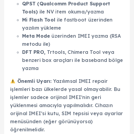
QPST (Qualcomm Product Support
Tools)
ile NV item okuma/yazma
Mi Flash Tool
ile fastboot üzerinden
yazılım yükleme
Meta Mode
üzerinden IMEI yazma (RSA
metodu ile)
DFT PRO,
Trtools, Chimera Tool veya
benzeri box araçları ile baseband bölge
yazma
Önemli Uyarı:
Yazılımsal IMEI repair
işlemleri bazı ülkelerde yasal olmayabilir. Bu
işlemler sadece orijinal IMEI’nin geri
yüklenmesi amacıyla yapılmalıdır. Cihazın
orijinal IMEI’si kutu, SIM tepsisi veya ayarlar
menüsünden (eğer görünüyorsa)
öğrenilmelidir.