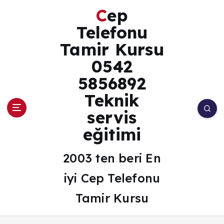
İ
Cep
ç
Telefonu
Tamir Kursu
e
0542
r
5856892
i
Teknik
ğ
servis
e
eğitimi
a
2003 ten beri En
t
iyi Cep Telefonu
l
Tamir Kursu
a