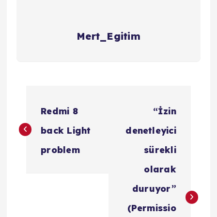
Mert_Egitim
Y
a
Redmi 8
“İzin
z
back Light
denetleyici
ı
problem
sürekli
g
olarak
e
duruyor”
z
(Permissio