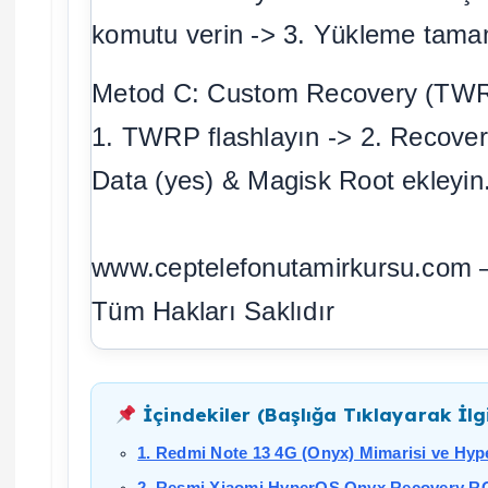
komutu verin -> 3. Yükleme tama
Metod C: Custom Recovery (TWR
1. TWRP flashlayın -> 2. Recovery
Data (yes) & Magisk Root ekleyin
www.ceptelefonutamirkursu.com
Tüm Hakları Saklıdır
İçindekiler (Başlığa Tıklayarak İlgi
1. Redmi Note 13 4G (Onyx) Mimarisi ve H